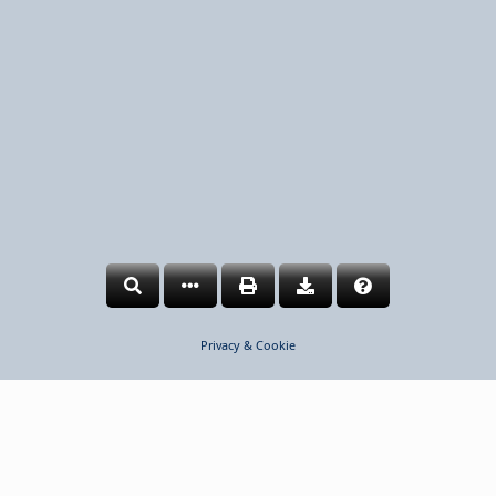
Privacy & Cookie
©2026 Nobil Metal
COOKIES DISCLAIMER
Utilizziamo i cookies per poterLe assicurare la migliore