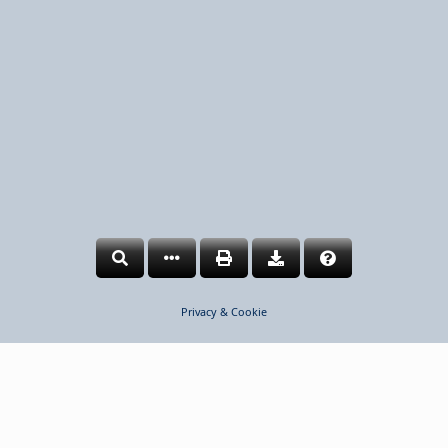
Privacy & Cookie
©2026 Nobil Metal
COOKIES DISCLAIMER
Utilizziamo i cookies per poterLe assicurare la migliore