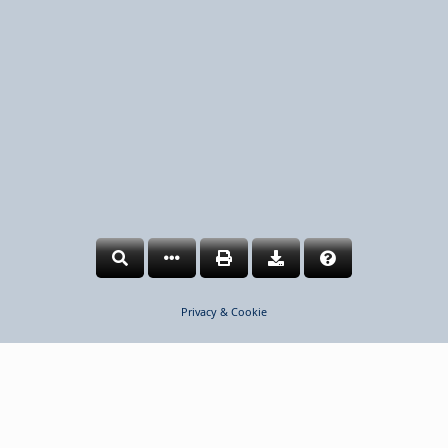
Privacy & Cookie
©2026 Nobil Metal
COOKIES DISCLAIMER
Utilizziamo i cookies per poterLe assicurare la migliore